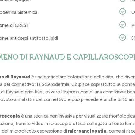
rodermia Sistemica
O
rome di CREST
P
ome anticorpi antifosfolipidi
S
ENO DI RAYNAUD E CAPILLAROSCOP
o di Raynaud
è una particolare colorazione delle dita, che dive
a del connettivo: la Sclerodermia. Colpisce soprattutto le donne tr
i Raynaud primitivo, ovvero l’espressione di una condizione ben
dovuto a malattia del connettivo e può precedere anche di 10 anni 
aroscopia
è una tecnica non invasiva per visualizzare morfologic
azione, tramite video-microscopio ottico collegato a fonte lumino
e del microcircolo espressione di
microangiopatia
, come si ris