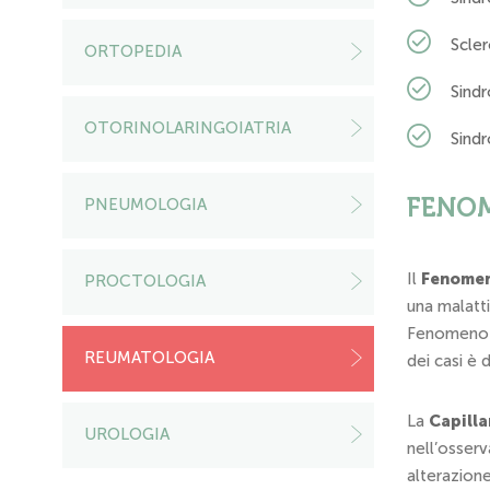
Scle
ORTOPEDIA
Sind
OTORINOLARINGOIATRIA
Sindr
FENOM
PNEUMOLOGIA
Il
Fenomen
PROCTOLOGIA
una malatti
Fenomeno d
REUMATOLOGIA
dei casi è 
La
Capill
UROLOGIA
nell’osserv
alterazion