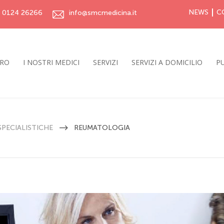
NEWS
C
0124 26266
info@smcmedicina.it
TRO
I NOSTRI MEDICI
SERVIZI
SERVIZI A DOMICILIO
PU
 SPECIALISTICHE
REUMATOLOGIA