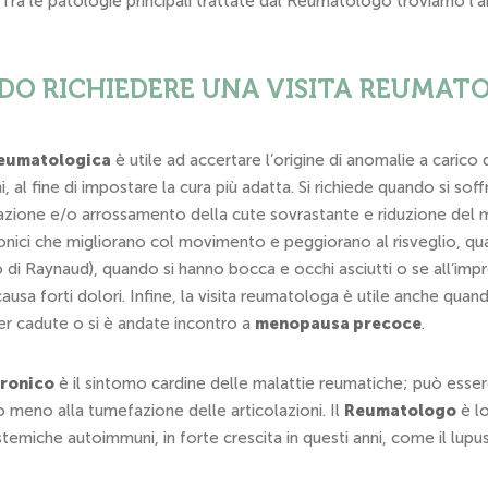
 Tra le patologie principali trattate dal Reumatologo troviamo l’artr
O RICHIEDERE UNA VISITA REUMAT
reumatologica
è utile ad accertare l’origine di anomalie a carico
i, al fine di impostare la cura più adatta. Si richiede quando si soff
zione e/o arrossamento della cute sovrastante e riduzione del 
onici che migliorano col movimento e peggiorano al risveglio, qua
i Raynaud), quando si hanno bocca e occhi asciutti o se all’improv
causa forti dolori. Infine, la visita reumatologa è utile anche quan
er cadute o si è andate incontro a
menopausa precoce
.
cronico
è il sintomo cardine delle malattie reumatiche; può esser
 meno alla tumefazione delle articolazioni. Il
R
eumatologo
è l
stemiche autoimmuni, in forte crescita in questi anni, come il lupus 