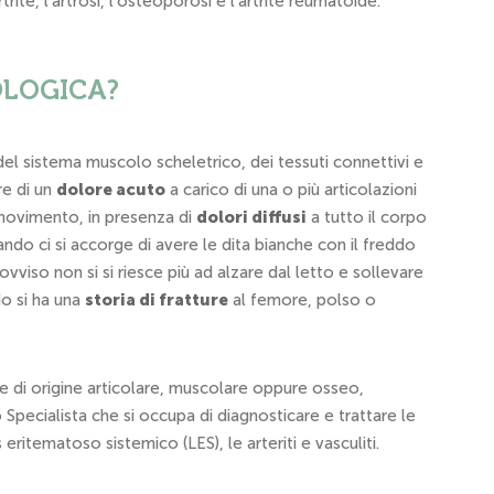
ite, l’artrosi, l’osteoporosi e l’artrite reumatoide.
OLOGICA?
 del sistema muscolo scheletrico, dei tessuti connettivi e
re di un
dolore acuto
a carico di una o più articolazioni
movimento, in presenza di
dolori diffusi
a tutto il corpo
ndo ci si accorge di avere le dita bianche con il freddo
viso non si si riesce più ad alzare dal letto e sollevare
do si ha una
storia di fratture
al femore, polso o
e di origine articolare, muscolare oppure osseo,
o Specialista che si occupa di diagnosticare e trattare le
eritematoso sistemico (LES), le arteriti e vasculiti.