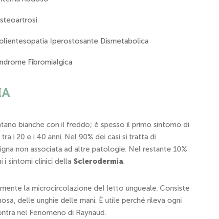
steoartrosi
olientesopatia Iperostosante Dismetabolica
indrome Fibromialgica
IA
ntano bianche con il freddo; è spesso il primo sintomo di
a i 20 e i 40 anni. Nel 90% dei casi si tratta di
igna non associata ad altre patologie. Nel restante 10%
i sintomi clinici della
Sclerodermia
.
amente la microcircolazione del letto ungueale. Consiste
sa, delle unghie delle mani. È utile perché rileva ogni
contra nel Fenomeno di Raynaud.