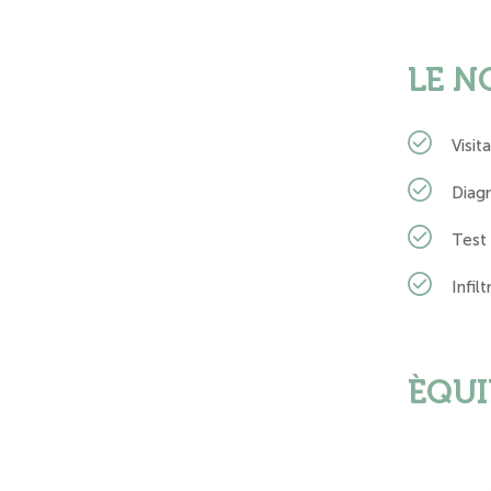
LE N
Visi
Diagn
Test 
Infilt
ÈQUI