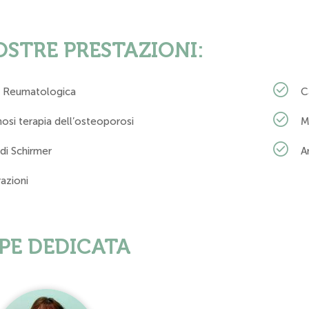
OSTRE PRESTAZIONI:
ta Reumatologica
C
osi terapia dell’osteoporosi
M
di Schirmer
A
razioni
PE DEDICATA