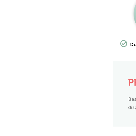
Do
P
Bas
dis