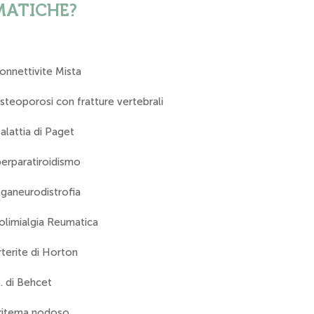
MATICHE?
onnettivite Mista
steoporosi con fratture vertebrali
alattia di Paget
perparatiroidismo
lganeurodistrofia
olimialgia Reumatica
rterite di Horton
. di Behcet
ritema nodoso