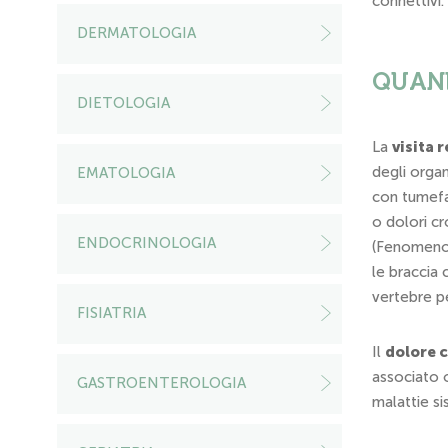
connettivi.
DERMATOLOGIA
QUAND
DIETOLOGIA
La
visita 
degli organ
EMATOLOGIA
con tumefa
o dolori cr
ENDOCRINOLOGIA
(Fenomeno d
le braccia 
vertebre p
FISIATRIA
Il
dolore 
associato o
GASTROENTEROLOGIA
malattie si