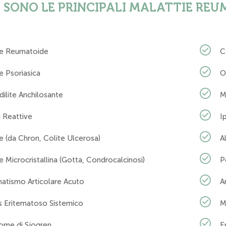
 SONO LE PRINCIPALI MALATTIE REU
ite Reumatoide
C
te Psoriasica
O
ilite Anchilosante
M
ti Reattive
I
te (da Chron, Colite Ulcerosa)
A
te Microcristallina (Gotta, Condrocalcinosi)
P
atismo Articolare Acuto
A
s Eritematoso Sistemico
M
rome di Sjogren
E