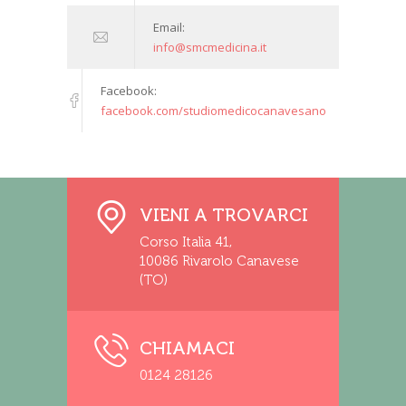
Email:
info@smcmedicina.it
Facebook:
facebook.com/studiomedicocanavesano
VIENI A TROVARCI
Corso Italia 41,
10086 Rivarolo Canavese
(TO)
CHIAMACI
0124 28126