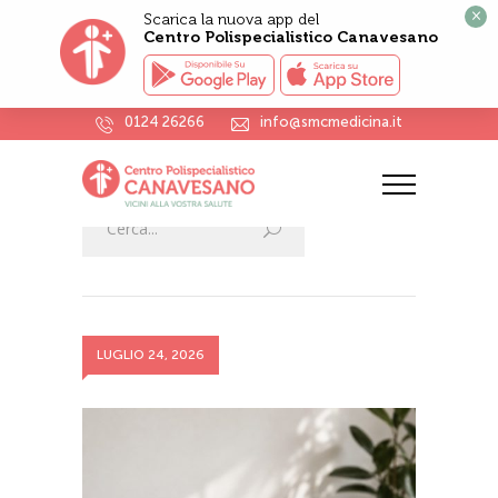
×
Scarica la nuova app del
Centro Polispecialistico Canavesano
0124 26266
info@smcmedicina.it
News
HOME
NEWS
LUGLIO 24, 2026