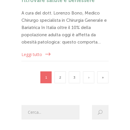
ritrovare salute e benessere
A cura del dott. Lorenzo Bono, Medico
Chirurgo specialista in Chirurgia Generale e
Bariatrica In Italia oltre il 10% della
popolazione adulta oggi è affetta da
obesità patologica: questo comporta…
Leggi tutto
1
2
3
›
»