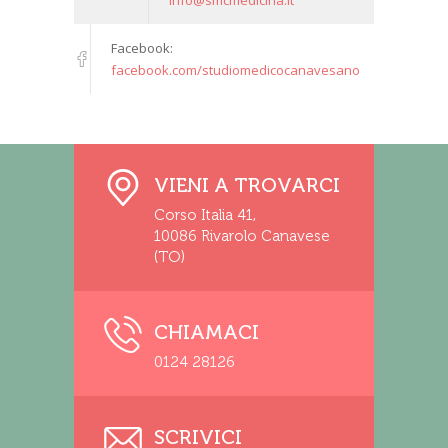
Facebook:
facebook.com/studiomedicocanavesano
VIENI A TROVARCI
Corso Italia 41,
10086 Rivarolo Canavese
(TO)
CHIAMACI
0124 28126
SCRIVICI