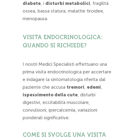
diabete
, i
disturbi metabolici
, fragilità
ossea, bassa statura, malattie tiroidee,
menopausa.
VISITA ENDOCRINOLOGICA:
QUANDO SI RICHIEDE?
I nostri Medici Specialisti effettuano una
prima visita endocrinologica per accertare
e indagare la sintomatologia riferita dal
paziente che accusa
tremori
,
edemi
,
ispessimento della cute
, disturbi
digestivi, eccitabilità muscolare,
convulsioni, ipercalcemia, variazioni
ponderali significative.
COME SI SVOLGE UNA VISITA