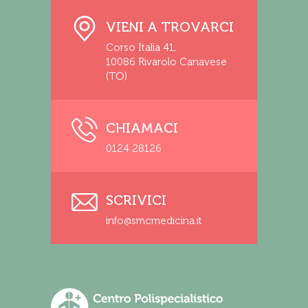
VIENI A TROVARCI
Corso Italia 41,
10086 Rivarolo Canavese
(TO)
CHIAMACI
0124 28126
SCRIVICI
info@smcmedicina.it