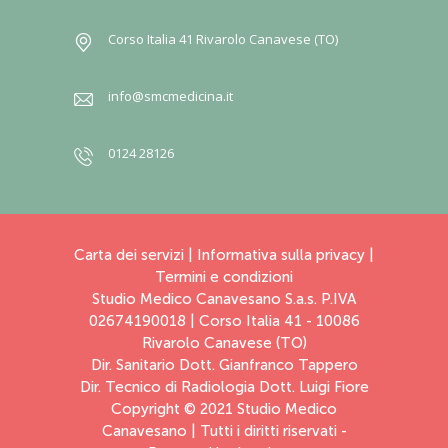
Corso Italia 41 Rivarolo Canavese (TO)
info@smcmedicina.it
0124 28126
Carta dei servizi
|
Informativa sulla privacy
|
Termini e condizioni
Studio Medico Canavesano S.a.s. P.IVA
02674190018 | Corso Italia 41 - 10086
Rivarolo Canavese (TO)
Dir. Sanitario Dott. Gianfranco Tappero
Dir. Tecnico di Radiologia Dott. Luigi Fiore
Copyright © 2021 Studio Medico
Canavesano | Tutti i diritti riservati -