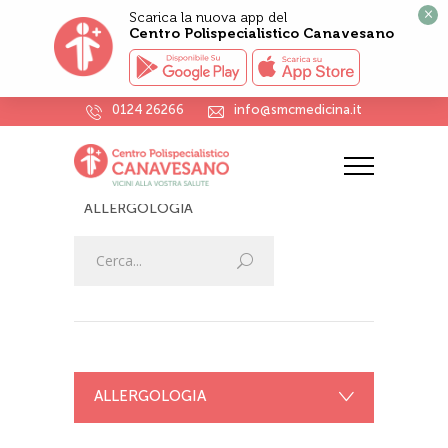
×
Scarica la nuova app del
Centro Polispecialistico Canavesano
0124 26266
info@smcmedicina.it
ALLERGOLOGIA
HOME
VISITE SPECIALISTICHE
ALLERGOLOGIA
ALLERGOLOGIA