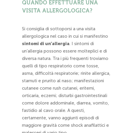
QUANDO EFFETTUARE UNA
VISITA ALLERGOLOGICA?
Si consiglia di sottoporsi a una visita
allergologica nel caso in cui si manifestino
sintomi di un’allergia
. I sintomi di
un’allergia possono essere molteplici e di
diversa natura. Tra i più frequenti troviamo
quelli di tipo respiratorio come
tosse,
asma, difficoltà respiratorie; rinite allergica,
starnuti e prurito al naso; manifestazioni
cutanee come rush cutanei, eritemi,
orticaria, eczemi; disturbi gastrointestinali
come dolore addominale, diarrea, vomito,
fastidio al cavo orale. A questi,
certamente, vanno aggiunti episodi di
maggiore gravità come shock anafilattici e
malesseri di vario tipo.