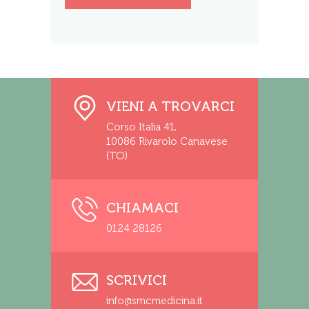
VIENI A TROVARCI
Corso Italia 41,
10086 Rivarolo Canavese
(TO)
CHIAMACI
0124 28126
SCRIVICI
info@smcmedicina.it