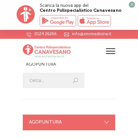
×
Scarica la nuova app del
Centro Polispecialistico Canavesano
0124 26266
info@smcmedicina.it
AGOPUNTURA
HOME
VISITE SPECIALISTICHE
AGOPUNTURA
AGOPUNTURA