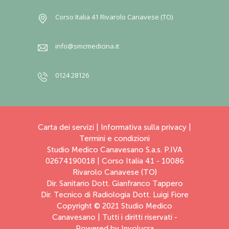
Corso Italia 41 Rivarolo Canavese (TO)
info@smcmedicina.it
0124 28126
Carta dei servizi
|
Informativa sulla privacy
|
Termini e condizioni
Studio Medico Canavesano S.a.s. P.IVA
02674190018 | Corso Italia 41 - 10086
Rivarolo Canavese (TO)
Dir. Sanitario Dott. Gianfranco Tappero
Dir. Tecnico di Radiologia Dott. Luigi Fiore
Copyright © 2021 Studio Medico
Canavesano | Tutti i diritti riservati -
Powered by
Involucra