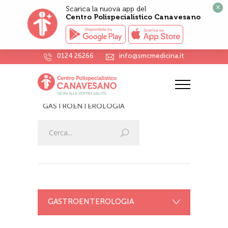
×
Scarica la nuova app del
Centro Polispecialistico Canavesano
0124 26266
info@smcmedicina.it
GASTROENTEROLOGIA
HOME
VISITE SPECIALISTICHE
GASTROENTEROLOGIA
GASTROENTEROLOGIA