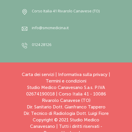
Corso Italia 41 Rivarolo Canavese (TO)
info@smcmedicina.it
0124 28126
Carta dei servizi
|
Informativa sulla privacy
|
Termini e condizioni
Studio Medico Canavesano S.a.s. P.IVA
02674190018 | Corso Italia 41 - 10086
Rivarolo Canavese (TO)
Dir. Sanitario Dott. Gianfranco Tappero
Dir. Tecnico di Radiologia Dott. Luigi Fiore
Copyright © 2021 Studio Medico
Canavesano | Tutti i diritti riservati -