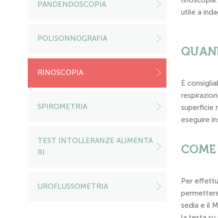
rinoscopia:
PANDENDOSCOPIA
utile a ind
POLISONNOGRAFIA
QUAND
RINOSCOPIA
É consiglia
respirazion
SPIROMETRIA
superficie 
eseguire ins
TEST INTOLLERANZE ALIMENTA
COME 
RI
Per effettu
UROFLUSSOMETRIA
permettere 
sedia e il 
la testa su