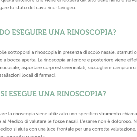
 quella anteriore che viene effettuata dal lato delle narici e serve
agare lo stato del cavo rino-faringeo.
O ESEGUIRE UNA RINOSCOPIA?
bile sottoporsi a rinoscopia in presenza di scolo nasale, starnuti c
e a bocca aperta. La rinoscopia anteriore e posteriore viene effet
mucosale, asportare corpi estranei inalati, raccogliere campioni cit
tallazioni locali di farmaci.
SI ESEGUE UNA RINOSCOPIA?
are la rinoscopia viene utilizzato uno specifico strumento chiamat
al Medico di valutare le fosse nasali. L'esame non è doloroso. Nel
Medico si aiuta con una luce frontale per una corretta valutazione
 un apposito supporto.