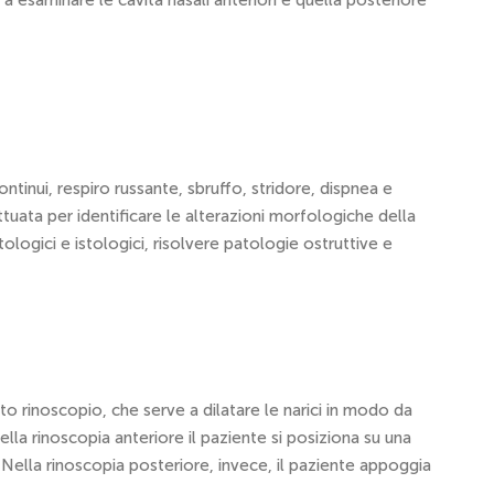
 a esaminare le cavità nasali anteriori e quella posteriore
ontinui, respiro russante, sbruffo, stridore, dispnea e
tuata per identificare le alterazioni morfologiche della
ologici e istologici, risolvere patologie ostruttive e
o rinoscopio, che serve a dilatare le narici in modo da
la rinoscopia anteriore il paziente si posiziona su una
. Nella rinoscopia posteriore, invece, il paziente appoggia