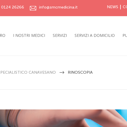
NEWS
C
0124 26266
info@smcmedicina.it
TRO
I NOSTRI MEDICI
SERVIZI
SERVIZI A DOMICILIO
PU
PECIALISTICO CANAVESANO
RINOSCOPIA