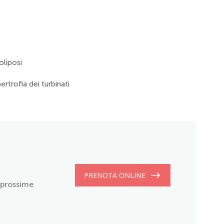
oliposi
pertrofia dei turbinati
PRENOTA ONLINE
e prossime