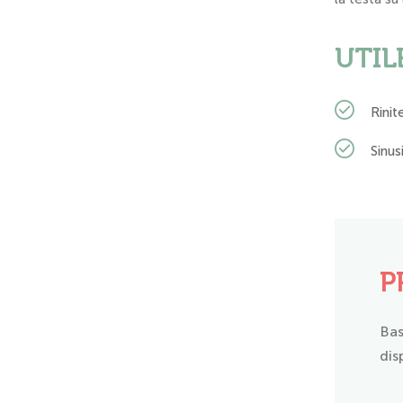
UTIL
Rinit
Sinus
P
Bas
dis