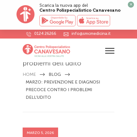
×
Scarica la nuova app del
Centro Polispecialistico Canavesano
0124 26266
info@smcmedicina.it
Marzo: prevenzione e
diagnosi precoce contro i
problemi dell’udito
HOME
BLOG
MARZO: PREVENZIONE E DIAGNOSI
PRECOCE CONTRO I PROBLEMI
DELL’UDITO
MARZO 5, 2026