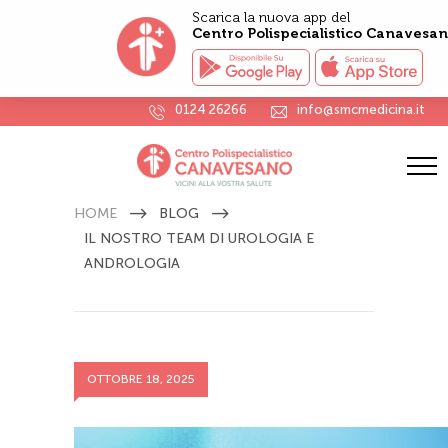
Scarica la nuova app del
Centro Polispecialistico Canavesa
0124 26266
info@smcmedicina.it
Il nostro team di Urologia e
Andrologia
HOME
BLOG
IL NOSTRO TEAM DI UROLOGIA E
ANDROLOGIA
OTTOBRE 18, 2025