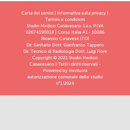
Carta dei servizi
|
Informativa sulla privacy
|
Termini e condizioni
Studio Medico Canavesano S.a.s. P.IVA
02674190018 | Corso Italia 41 - 10086
Rivarolo Canavese (TO)
Dir. Sanitario Dott. Gianfranco Tappero
Dir. Tecnico di Radiologia Dott. Luigi Fiore
Copyright © 2021 Studio Medico
Canavesano | Tutti i diritti riservati -
Powered by
Involucra
autorizzazione comunale dello studio
n°1/2024