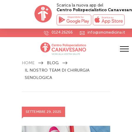
Scarica la nuova app del
Centro Polispecialistico Canavesa
0124 26266
info@smcmedicina.it
Il nostro team di Chirurgia
Senologica
HOME
BLOG
IL NOSTRO TEAM DI CHIRURGIA
SENOLOGICA
SETTEMBRE 29, 2025