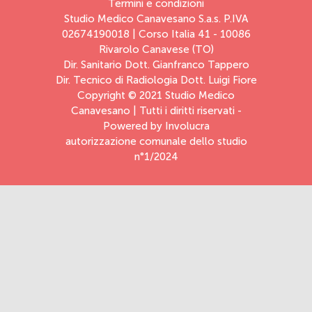
Termini e condizioni
Studio Medico Canavesano S.a.s. P.IVA
02674190018 | Corso Italia 41 - 10086
Rivarolo Canavese (TO)
Dir. Sanitario Dott. Gianfranco Tappero
Dir. Tecnico di Radiologia Dott. Luigi Fiore
Copyright © 2021 Studio Medico
Canavesano | Tutti i diritti riservati -
Powered by
Involucra
autorizzazione comunale dello studio
n°1/2024