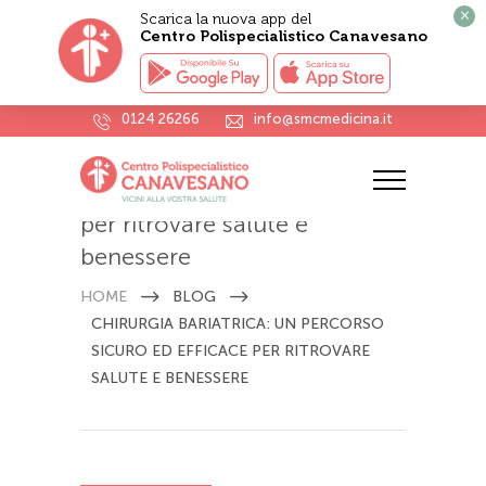
×
Scarica la nuova app del
Centro Polispecialistico Canavesano
0124 26266
info@smcmedicina.it
Chirurgia bariatrica: un
percorso sicuro ed efficace
per ritrovare salute e
benessere
HOME
BLOG
CHIRURGIA BARIATRICA: UN PERCORSO
SICURO ED EFFICACE PER RITROVARE
SALUTE E BENESSERE