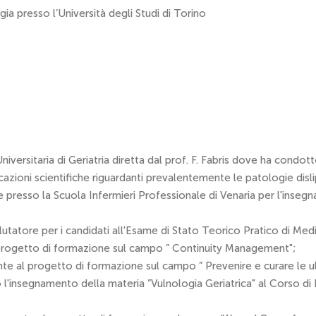
gia presso l’Università degli Studi di Torino
niversitaria di Geriatria diretta dal prof. F. Fabris dove ha cond
licazioni scientifiche riguardanti prevalentemente le patologie dis
nte presso la Scuola Infermieri Professionale di Venaria per l'inseg
alutatore per i candidati all'Esame di Stato Teorico Pratico di Medi
l progetto di formazione sul campo ” Continuity Management";
ente al progetto di formazione sul campo ” Prevenire e curare le u
insegnamento della materia ”Vulnologia Geriatrica" al Corso di La