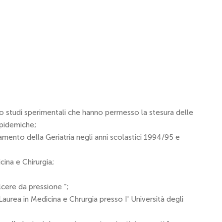
otto studi sperimentali che hanno permesso la stesura delle
lipidemiche;
namento della Geriatria negli anni scolastici 1994/95 e
cina e Chirurgia;
lcere da pressione ”;
urea in Medicina e Chrurgia presso I' Università degli