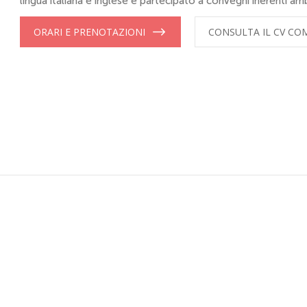
lingua italiana e inglese e partecipato a convegni inerenti ambit
ORARI E PRENOTAZIONI
CONSULTA IL CV CO