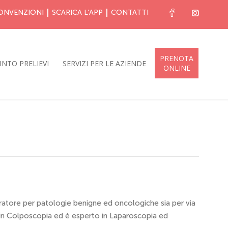
ONVENZIONI
SCARICA L’APP
CONTATTI
PRENOTA
NTO PRELIEVI
SERVIZI PER LE AZIENDE
ONLINE
eratore per patologie benigne ed oncologiche sia per via
in Colposcopia ed è esperto in Laparoscopia ed